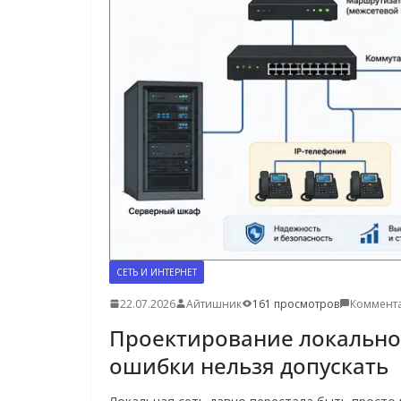
о
м
у
СЕТЬ И ИНТЕРНЕТ
22.07.2026
Айтишник
161 просмотров
Коммента
Проектирование локальной 
ошибки нельзя допускать