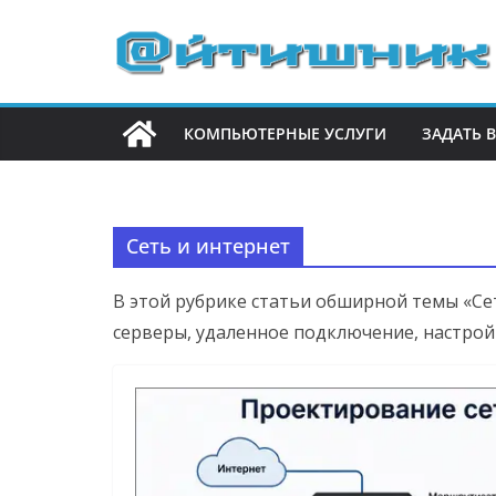
П
е
р
е
КОМПЬЮТЕРНЫЕ УСЛУГИ
ЗАДАТЬ 
й
т
и
к
Сеть и интернет
с
о
В этой рубрике статьи обширной темы «Се
д
серверы, удаленное подключение, настройк
е
р
ж
и
м