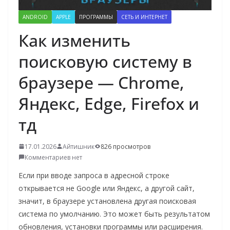
о
ANDROID
APPLE
ПРОГРАММЫ
СЕТЬ И ИНТЕРНЕТ
м
Как изменить
у
поисковую систему в
браузере — Chrome,
Яндекс, Edge, Firefox и
тд
17.01.2026
Айтишник
826 просмотров
Комментариев нет
Если при вводе запроса в адресной строке
открывается не Google или Яндекс, а другой сайт,
значит, в браузере установлена другая поисковая
система по умолчанию. Это может быть результатом
обновления, установки программы или расширения.