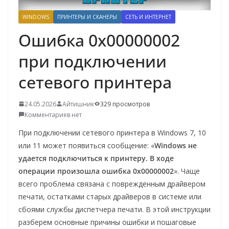
о
WINDOWS
ПРИНТЕРЫ И СКАНЕРЫ
СЕТЬ И ИНТЕРНЕТ
м
Ошибка 0x00000002
у
при подключении
сетевого принтера
24.05.2026
Айтишник
329 просмотров
Комментариев нет
При подключении сетевого принтера в Windows 7, 10
или 11 может появиться сообщение: «
Windows не
удается подключиться к принтеру. В ходе
операции произошла ошибка 0x00000002
». Чаще
всего проблема связана с поврежденным драйвером
печати, остатками старых драйверов в системе или
сбоями службы диспетчера печати. В этой инструкции
разберем основные причины ошибки и пошаговые