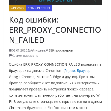
о
WINDOWS
СЕТЬ И ИНТЕРНЕТ
м
Код ошибки:
у
ERR_PROXY_CONNECTIO
N_FAILED
09.01.2026
Айтишник
989 просмотров
Комментариев нет
Ошибка
ERR_PROXY_CONNECTION_FAILED
возникает в
браузерах на движке Chromium (
Яндекс Браузер
,
Google Chrome, Microsoft Edge и других). При этом
браузер сообщает «Нет подключения к интернету» и
предлагает проверить настройки прокси-сервера,
хотя интернет фактически работает, например по Wi-
Fi. В результате страницы не открываются ни в одном
Chromium-браузере, а Firefox при этом может