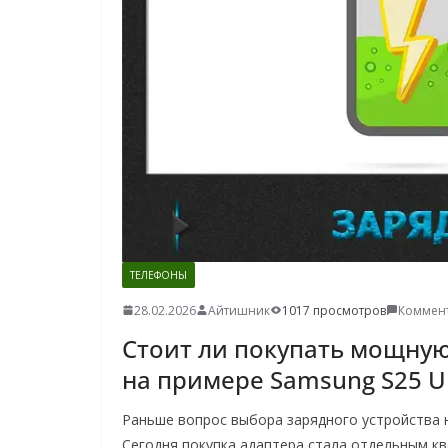
о
м
у
ТЕЛЕФОНЫ
28.02.2026
Айтишник
1017 просмотров
Коммент
Стоит ли покупать мощную
на примере Samsung S25 Ult
Раньше вопрос выбора зарядного устройства н
Сегодня покупка адаптера стала отдельным кв