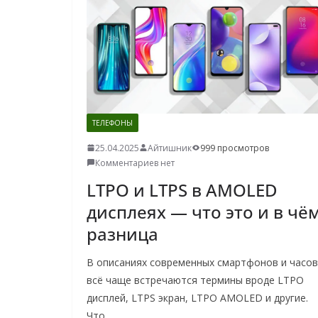
ТЕЛЕФОНЫ
25.04.2025
Айтишник
999 просмотров
Комментариев нет
LTPO и LTPS в AMOLED
дисплеях — что это и в чё
разница
В описаниях современных смартфонов и часов
всё чаще встречаются термины вроде LTPO
дисплей, LTPS экран, LTPO AMOLED и другие.
Что