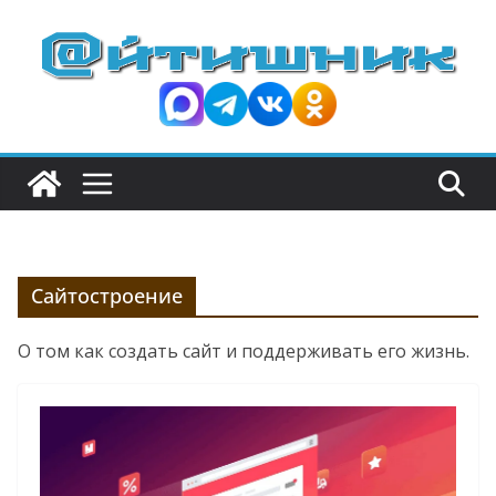
П
е
р
е
й
т
и
к
с
о
Сайтостроение
д
О том как создать сайт и поддерживать его жизнь.
е
р
ж
и
м