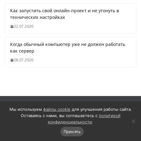
Как запустить свой онлайн-проект и не утонуть в
технических настройках
22.07.2026
Когда обычный компьютер уже не должен работать
как сервер
08.07.2026
Мы используем
файлы cookie
для улучшения работы сайта.
Оставаясь с нами, вы соглашаетесь с
политикой
САЙТ И ПРАВИЛА
конфиденциальности
.
Пользовательское соглашение
Принять
Отказ от ответственности
О сайте