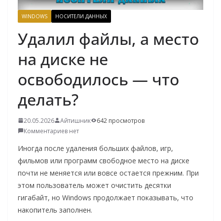
о
WINDOWS
НОСИТЕЛИ ДАННЫХ
м
Удалил файлы, а место
у
на диске не
освободилось — что
делать?
20.05.2026
Айтишник
642 просмотров
Комментариев нет
Иногда после удаления больших файлов, игр,
фильмов или программ свободное место на диске
почти не меняется или вовсе остается прежним. При
этом пользователь может очистить десятки
гигабайт, но Windows продолжает показывать, что
накопитель заполнен.