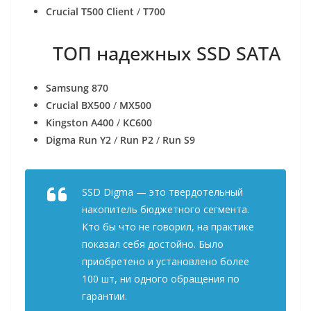
Crucial T500 Client
/
T700
ТОП надежных SSD SATA
Samsung 870
Crucial BX500
/
MX500
Kingston A400
/
KC600
Digma Run Y2
/
Run P2
/
Run S9
SSD Digma — это твердотельный
накопитель бюджетного сегмента.
Кто бы что не говорил, на практике
показал себя достойно. Было
приобретено и установлено более
100 шт, ни одного обращения по
гарантии.