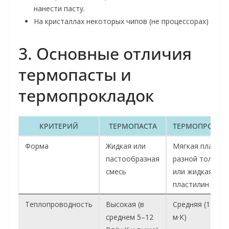
нанести пасту.
На кристаллах некоторых чипов (не процессорах)
3. Основные отличия
термопасты и
термопрокладок
КРИТЕРИЙ
ТЕРМОПАСТА
ТЕРМОПРОКЛА
Форма
Жидкая или
Мягкая пластин
пастообразная
разной толщин
смесь
или жидкая как
пластилин
Теплопроводность
Высокая (в
Средняя (1–6 Вт
среднем 5–12
м·К)