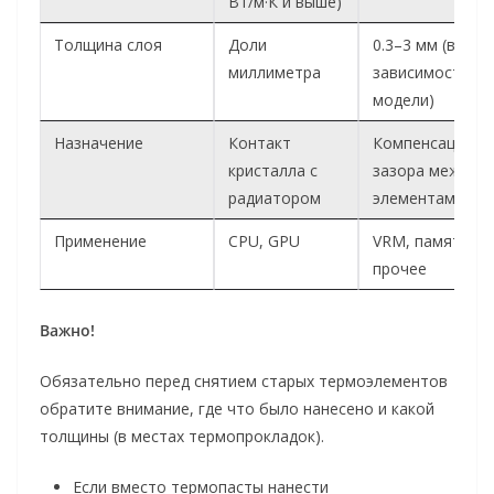
Вт/м·К и выше)
Толщина слоя
Доли
0.3–3 мм (в
миллиметра
зависимости от
модели)
Назначение
Контакт
Компенсация
кристалла с
зазора между
радиатором
элементами
Применение
CPU, GPU
VRM, память, S
прочее
Важно!
Обязательно перед снятием старых термоэлементов
обратите внимание, где что было нанесено и какой
толщины (в местах термопрокладок).
Если вместо термопасты нанести