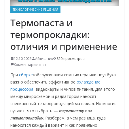
о
ТЕХНОЛОГИЧЕСКИЕ РЕШЕНИЯ
м
Термопаста и
у
термопрокладки:
отличия и применение
12.10.2025
Айтишник
820 просмотров
Комментариев нет
При
сборке
/обслуживании компьютера или ноутбука
важно обеспечить эффективное
охлаждение
процессора
, видеокарты и чипов питания. Для этого
между микросхемой и радиатором наносят
специальный теплопроводящий материал. Но многие
путают, что выбрать —
термопасту
или
термопрокладку
. Разберём, в чём разница, куда
наносится каждый вариант и как правильно