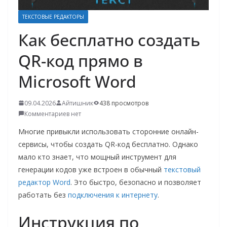
о
ТЕКСТОВЫЕ РЕДАКТОРЫ
м
Как бесплатно создать
у
QR-код прямо в
Microsoft Word
09.04.2026
Айтишник
438 просмотров
Комментариев нет
Многие привыкли использовать сторонние онлайн-
сервисы, чтобы создать QR-код бесплатно. Однако
мало кто знает, что мощный инструмент для
генерации кодов уже встроен в обычный
текстовый
редактор Word
. Это быстро, безопасно и позволяет
работать без
подключения к интернету
.
Инструкция по