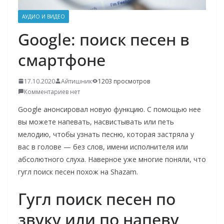
о
АУДИО И ВИДЕО
м
Google: поиск песен в
у
смартфоне
17.10.2020
Айтишник
1203 просмотров
Комментариев нет
Google анонсировал новую функцию. С помощью нее
вы можете напевать, насвистывать или петь
мелодию, чтобы узнать песню, которая застряла у
вас в голове — без слов, имени исполнителя или
абсолютного слуха. Наверное уже многие поняли, что
гугл поиск песен похож на Shazam.
Гугл поиск песен по
звуку или по напеву