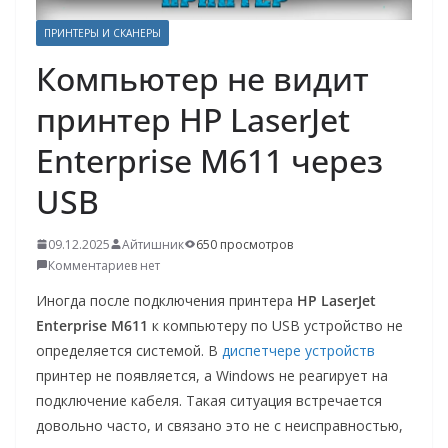
о
ПРИНТЕРЫ И СКАНЕРЫ
м
Компьютер не видит
у
принтер HP LaserJet
Enterprise M611 через
USB
09.12.2025
Айтишник
650 просмотров
Комментариев нет
Иногда после подключения принтера
HP LaserJet
Enterprise M611
к компьютеру по USB устройство не
определяется системой. В
диспетчере устройств
принтер не появляется, а Windows не реагирует на
подключение кабеля. Такая ситуация встречается
довольно часто, и связано это не с неисправностью,