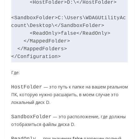
      <HostFolder>D:\</HostFolder>

<SandboxFolder>C:\Users\WDAGUtilityAc
count\Desktop\</SandboxFolder>

      <ReadOnly>false</ReadOnly>

    </MappedFolder>

  </MappedFolders>

</Configuration>
Где:
— это путь к папке на вашем реальном
HostFolder
ПК, которую нужно расшарить, в моем случае это
локальный диск D.
— это расположение, где должны
SandboxFolder
отобразиться файлы диска D.
— при значении
false
разрешен полный
ReadOnly