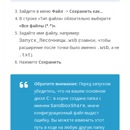
Зайдите в меню
Файл
->
Сохранить как…
В строке «Тип файла» обязательно выберите
«Все файлы (*.*)»
.
Задайте имя файлу, например:
(главное, чтобы
Запуск_Песочницы.wsb
расширение после точки было именно
, а не
.wsb
).
.txt
Нажмите
Сохранить
.
Обратите внимание:
Перед запуском
убедитесь, что на вашем основном
диске
в корне создана папка с
C:
именем
, иначе
SandboxShare
конфигурационный файл выдаст
ошибку. Вы можете изменить этот
путь в коде на любую другую папку