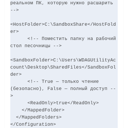
реальном ПК, которую нужно расшарить 
-->

<HostFolder>C:\SandboxShare</HostFold
er>

      <!-- Поместить папку на рабочий 
стол песочницы -->

<SandboxFolder>C:\Users\WDAGUtilityAc
count\Desktop\SharedFiles</SandboxFol
der>

      <!-- True — только чтение 
(безопасно), False — полный доступ --
>

      <ReadOnly>true</ReadOnly>

    </MappedFolder>

  </MappedFolders>

</Configuration>