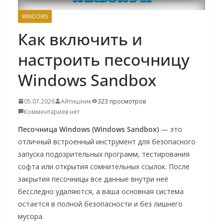
о
WINDOWS
м
Как включить и
у
настроить песочницу
Windows Sandbox
05.07.2026
Айтишник
323 просмотров
Комментариев нет
Песочница Windows (Windows Sandbox)
— это
отличный встроенный инструмент для безопасного
запуска подозрительных программ, тестирования
софта или открытия сомнительных ссылок. После
закрытия песочницы все данные внутри неё
бесследно удаляются, а ваша основная система
остается в полной безопасности и без лишнего
мусора.