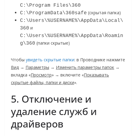
C:\Program Files\360
(скрытая папка)
C:\ProgramData\360safe
C:\Users\%USERNAME%\AppData\Local\
и
360
C:\Users\%USERNAME%\AppData\Roamin
(папки скрытые)
g\360
Чтобы
увидеть скрытые папки
: в Проводнике нажмите
Вид
→
Параметры
→
Изменить параметры папок
→
вкладка «
Просмотр
» → включите «
Показывать
скрытые файлы, папки и диски
».
5. Отключение и
удаление служб и
драйверов