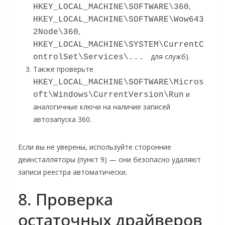
,
HKEY_LOCAL_MACHINE\SOFTWARE\360
HKEY_LOCAL_MACHINE\SOFTWARE\Wow643
,
2Node\360
HKEY_LOCAL_MACHINE\SYSTEM\CurrentC
для служб).
ontrolSet\Services\... 
Также проверьте
HKEY_LOCAL_MACHINE\SOFTWARE\Micros
и
oft\Windows\CurrentVersion\Run
аналогичные ключи на наличие записей
автозапуска 360.
Если вы не уверены, используйте сторонние
деинсталляторы (пункт 9) — они безопасно удаляют
записи реестра автоматически.
8. Проверка
остаточных драйверов