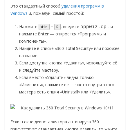
Это стандартный способ
удаления программ в
Windows
и, пожалуй, самый простой:
Нажмите
+
, введите
и
appwiz.cpl
Win
R
нажмите
Enter
— откроется «
Программы и
компоненты
».
Найдите в списке «360 Total Security» или похожее
название.
Если доступна кнопка «Удалить», используйте её
и следуйте мастеру.
Если вместо «Удалить» видна только
«Изменить», нажмите ее — часто внутри этого
мастера есть опция «Uninstall» или «Удалить».
Если в окне деинсталлятора антивируса 360
присутствует стандартная кнопка Удалить, то жмите