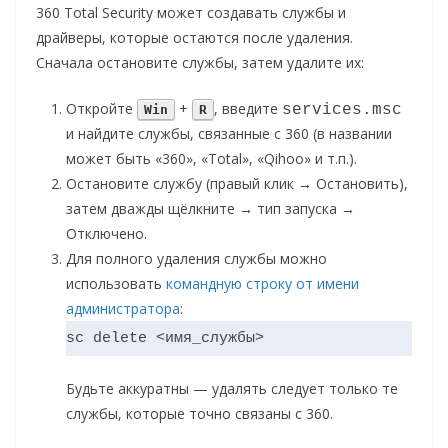
360 Total Security может создавать службы и
драйверы, которые остаются после удаления.
Сначала остановите службы, затем удалите их:
Откройте
+
, введите
services.msc
Win
R
и найдите службы, связанные с 360 (в названии
может быть «360», «Total», «Qihoo» и т.п.).
Остановите службу (правый клик → Остановить),
затем дважды щёлкните → тип запуска →
Отключено.
Для полного удаления службы можно
использовать
командную строку от имени
администратора
:
sc delete <имя_службы>
Будьте аккуратны — удалять следует только те
службы, которые точно связаны с 360.