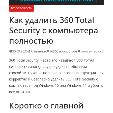
о
БЕЗОПАСНОСТЬ
м
Как удалить 360 Total
у
Security с компьютера
полностью
30.09.2025
Айтишник
16300 просмотров
комментария 2
360 Total Security (часто его называют 360 тотал
секьюрити) иногда трудно удалить обычным
способом. Ниже — полная пошаговая инструкция, как
корректно и безопасно удалить 360 Total Security с
компьютера под Windows 10 или Windows 11 и убрать
все остатки.
Коротко о главной