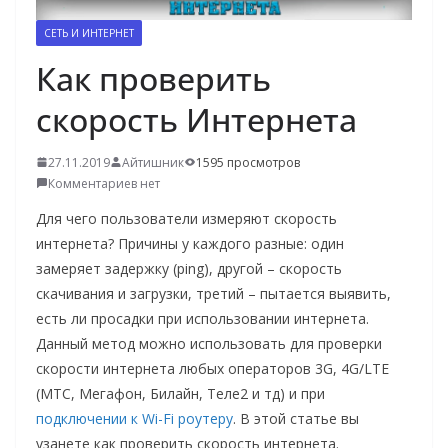
о
СЕТЬ И ИНТЕРНЕТ
м
Как проверить
у
скорость Интернета
27.11.2019
Айтишник
1595 просмотров
Комментариев нет
Для чего пользователи измеряют скорость
интернета? Причины у каждого разные: один
замеряет задержку (ping), другой – скорость
скачивания и загрузки, третий – пытается выявить,
есть ли просадки при использовании интернета.
Данный метод можно использовать для проверки
скорости интернета любых операторов 3G, 4G/LTE
(МТС, Мегафон, Билайн, Теле2 и тд) и при
подключении к Wi-Fi роутеру
. В этой статье вы
узанете как проверить скорость интернета.