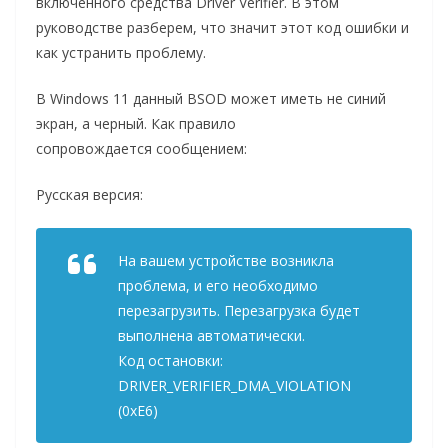
включенного средства Driver Verifier. В этом
руководстве разберем, что значит этот код ошибки и
как устранить проблему.
В Windows 11 данный BSOD может иметь не синий
экран, а черный. Как правило
сопровождается сообщением:
Русская версия:
На вашем устройстве возникла
проблема, и его необходимо
перезагрузить. Перезагрузка будет
выполнена автоматически.
​Код остановки:
DRIVER_VERIFIER_DMA_VIOLATION
(0xE6)