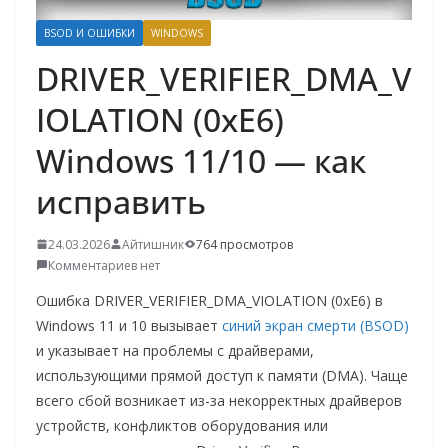
о
BSOD И ОШИБКИ
WINDOWS
м
DRIVER_VERIFIER_DMA_V
у
IOLATION (0xE6)
Windows 11/10 — как
исправить
24.03.2026
Айтишник
764 просмотров
Комментариев нет
Ошибка DRIVER_VERIFIER_DMA_VIOLATION (0xE6) в
Windows 11 и 10 вызывает
синий экран смерти (BSOD)
и указывает на проблемы с драйверами,
использующими прямой доступ к памяти (DMA). Чаще
всего сбой возникает из-за некорректных драйверов
устройств, конфликтов оборудования или