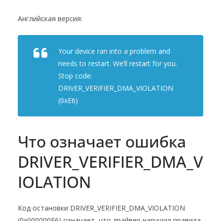
​Английская версия:
Your device ran into a problem and
needs to restart. We’ll restart for you.
​Stop code:
DRIVER_VERIFIER_DMA_VIOLATION
(0xE6)
Что означает ошибка
DRIVER_VERIFIER_DMA_V
IOLATION
Код остановки DRIVER_VERIFIER_DMA_VIOLATION
(0x000000E6) означает, что драйвер нарушил правила