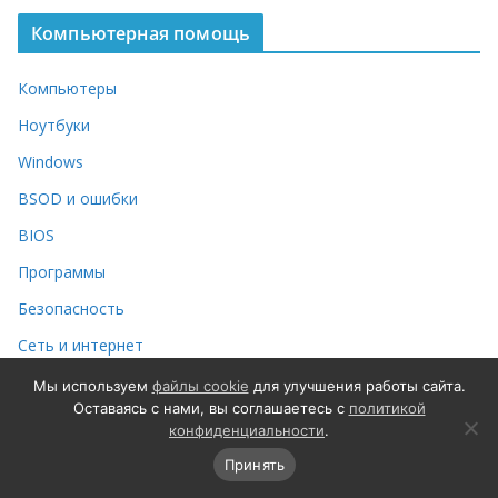
Компьютерная помощь
Компьютеры
Ноутбуки
Windows
BSOD и ошибки
BIOS
Программы
Безопасность
Сеть и интернет
Носители данных
Мы используем
файлы cookie
для улучшения работы сайта.
Оставаясь с нами, вы соглашаетесь с
политикой
Принтеры и сканеры
конфиденциальности
.
Apple
Принять
Android