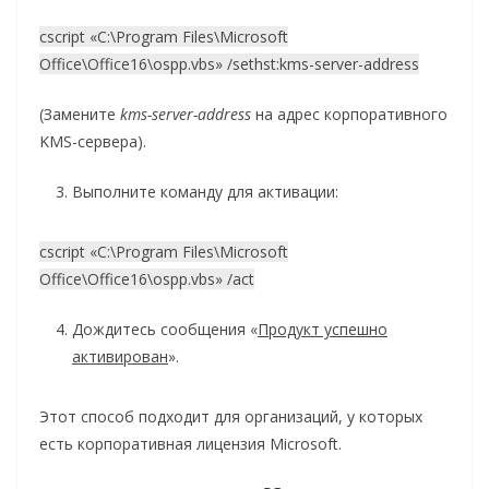
cscript «C:\Program Files\Microsoft
Office\Office16\ospp.vbs» /sethst:kms-server-address
(Замените
kms-server-address
на адрес корпоративного
KMS-сервера).
Выполните команду для активации:
cscript «C:\Program Files\Microsoft
Office\Office16\ospp.vbs» /act
Дождитесь сообщения «
Продукт успешно
активирован
».
Этот способ подходит для организаций, у которых
есть корпоративная лицензия Microsoft.