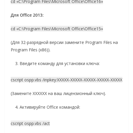
cd «C:\Program Files\Microsoft Office\Office16»
Для Office 2013:
cd «C:\Program Files\Microsoft Office\Office15»
(Для 32-разрядной версии замените Program Files на
Program Files (x86)).
Введите команду для установки ключа:
cscript ospp.vbs /inpkey:XXXXX-XXXXX-XXXXX-XXXXX-XXXXX
(Замените XXXXXX на ваш лицензионный ключ).
Активируйте Office командой:
cscript ospp.vbs /act