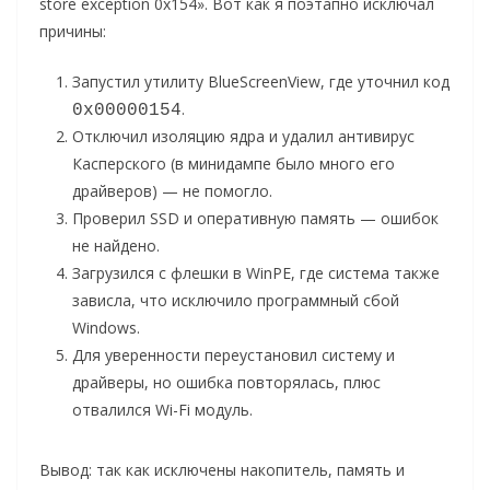
store exception 0x154». Вот как я поэтапно исключал
причины:
Запустил утилиту BlueScreenView, где уточнил код
.
0x00000154
Отключил изоляцию ядра и удалил антивирус
Касперского (в минидампе было много его
драйверов) — не помогло.
Проверил SSD и оперативную память — ошибок
не найдено.
Загрузился с флешки в WinPE, где система также
зависла, что исключило программный сбой
Windows.
Для уверенности переустановил систему и
драйверы, но ошибка повторялась, плюс
отвалился Wi-Fi модуль.
Вывод: так как исключены накопитель, память и