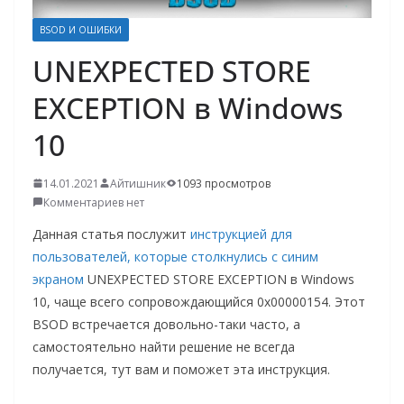
о
BSOD И ОШИБКИ
м
UNEXPECTED STORE
у
EXCEPTION в Windows
10
14.01.2021
Айтишник
1093 просмотров
Комментариев нет
Данная статья послужит
инструкцией для
пользователей, которые столкнулись с синим
экраном
UNEXPECTED STORE EXCEPTION в Windows
10, чаще всего сопровождающийся 0x00000154. Этот
BSOD встречается довольно-таки часто, а
самостоятельно найти решение не всегда
получается, тут вам и поможет эта инструкция.