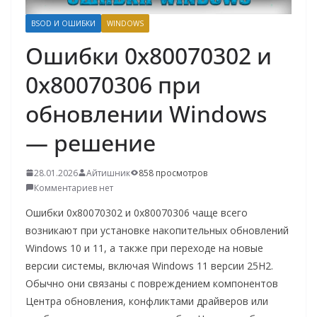
о
BSOD И ОШИБКИ
WINDOWS
м
Ошибки 0x80070302 и
у
0x80070306 при
обновлении Windows
— решение
28.01.2026
Айтишник
858 просмотров
Комментариев нет
Ошибки 0x80070302 и 0x80070306 чаще всего
возникают при установке накопительных обновлений
Windows 10 и 11, а также при переходе на новые
версии системы, включая Windows 11 версии 25H2.
Обычно они связаны с повреждением компонентов
Центра обновления, конфликтами драйверов или