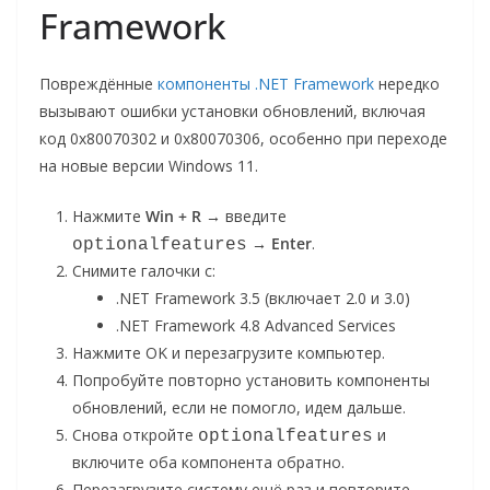
Framework
Повреждённые
компоненты .NET Framework
нередко
вызывают ошибки установки обновлений, включая
код 0x80070302 и 0x80070306, особенно при переходе
на новые версии Windows 11.
Нажмите
Win + R
→ введите
→
Enter
.
optionalfeatures
Снимите галочки с:
.NET Framework 3.5 (включает 2.0 и 3.0)
.NET Framework 4.8 Advanced Services
Нажмите OK и перезагрузите компьютер.
Попробуйте повторно установить компоненты
обновлений, если не помогло, идем дальше.
Снова откройте
и
optionalfeatures
включите оба компонента обратно.
Перезагрузите систему ещё раз и повторите