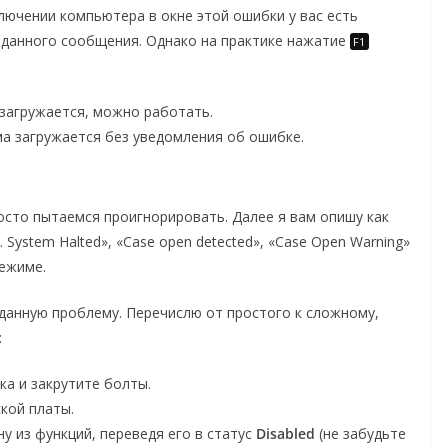
лючении компьютера в окне этой ошибки у вас есть
а данного сообщения. Однако на практике нажатие
F1
загружается, можно работать.
ма загружается без уведомления об ошибке.
осто пытаемся проигнорировать. Далее я вам опишу как
r… System Halted», «Case open detected», «Case Open Warning»
ежиме.
данную проблему. Перечислю от простого к сложному,
:
а и закрутите болты.
кой платы.
у из функций, переведя его в статус
Disabled
(не забудьте