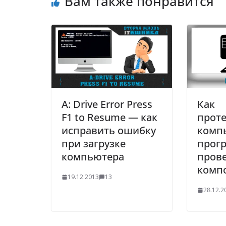
Вам также понравится
A: Drive Error Press
Как
F1 to Resume — как
прот
исправить ошибку
комп
при загрузке
прог
компьютера
прове
комп
19.12.2013
13
28.12.2