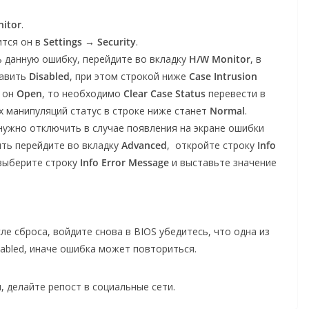
itor
.
ится он в
Settings
→
Security
.
ь данную ошибку, перейдите во вкладку
H/W Monitor
, в
авить
Disabled
, при этом строкой ниже
Case Intrusion
е он
Open
, то необходимо
Clear Case Status
перевести в
их манипуляций статус в строке ниже станет
Normal
.
нужно отключить в случае появления на экране ошибки
ить перейдите во вкладку
Advanced
, откройте строку
Info
 выберите строку
Info Error Message
и выставьте значение
сле сброса, войдите снова в BIOS убедитесь, что одна из
abled, иначе ошибка может повториться.
, делайте репост в социальные сети.