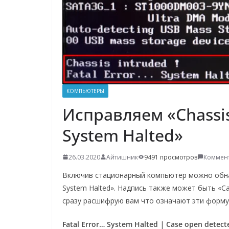
о
м
у
КОМПЬЮТЕРЫ
Исправляем «Chassis 
System Halted»
26.03.2020
Айтишник
9491 просмотров
Коммент
Включив стационарный компьютер можно обнаруж
System Halted». Надпись также может быть «Cas
сразу расшифрую вам что означают эти формул
Fatal Error… System Halted
|
Case open detect