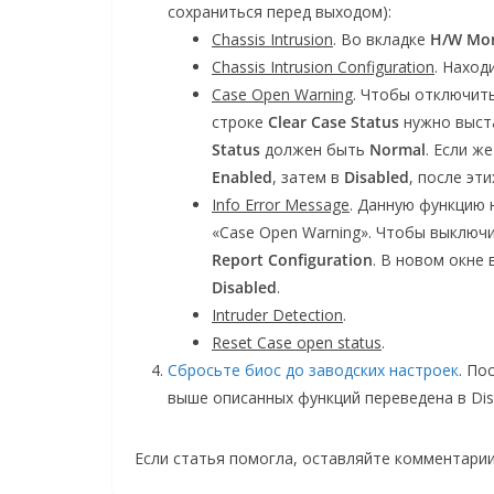
сохраниться перед выходом):
Chassis Intrusion
. Во вкладке
H/W Mon
Chassis Intrusion Configuration
. Наход
Case Open Warning
. Чтобы отключит
строке
Clear Case Status
нужно выст
Status
должен быть
Normal
. Если ж
Enabled
, затем в
Disabled
, после эт
Info Error Message
. Данную функцию 
«Case Open Warning». Чтобы выключ
Report Configuration
. В новом окне
Disabled
.
Intruder Detection
.
Reset Case open status
.
Сбросьте биос до заводских настроек
. По
выше описанных функций переведена в Dis
Если статья помогла, оставляйте комментарии