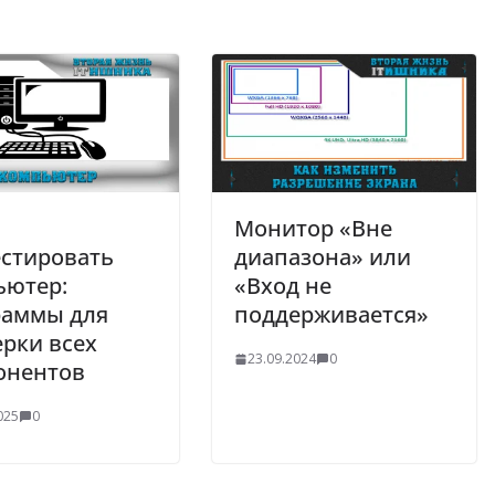
Монитор «Вне
естировать
диапазона» или
ьютер:
«Вход не
раммы для
поддерживается»
рки всех
23.09.2024
0
онентов
025
0