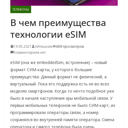
о
ТЕЛЕФОНЫ
м
В чем преимущества
у
технологии eSIM
19.05.2021
Айтишник
669 просмотров
Комментариев нет
eSIM (она же embeddedSim, встроенная) – новый
формат СИМ-карты, у которого большие
преимущества. Данный формат не физический, а
виртуальный. Пока его поддержка есть не во всех
моделях смартфонов. Когда-то нечто подобное уже
было в начале наступления эры мобильной связи. У
первых мобильных телефонов не было СИМ-карт, их
программировали операторы связи, а номер
сохранялся во внутренней памяти оператора. Смена
оператора и самого телефона была очень