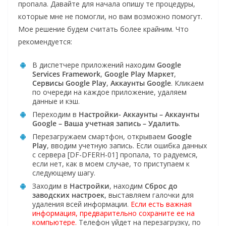
пропала. Давайте для начала опишу те процедуры,
которые мне не помогли, но вам возможно помогут.
Мое решение будем считать более крайним. Что
рекомендуется:
В диспетчере приложений находим
Google
Services Framework
,
Google Play Маркет
,
Сервисы Google Play
,
Аккаунты Google
. Кликаем
по очереди на каждое приложение, удаляем
данные и кэш.
Переходим в
Настройки- Аккаунты – Аккаунты
Google – Ваша учетная запись – Удалить
.
Перезагружаем смартфон, открываем
Google
Play
, вводим учетную запись. Если ошибка данных
с сервера [DF-DFERH-01] пропала, то радуемся,
если нет, как в моем случае, то приступаем к
следующему шагу.
Заходим в
Настройки
, находим
Сброс до
заводских настроек
, выставляем галочки для
удаления всей информации.
Если есть важная
информация, предварительно сохраните ее на
компьютере.
Телефон уйдет на перезагрузку, по