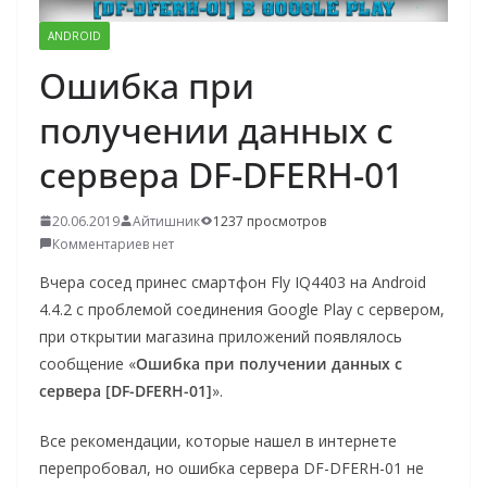
о
ANDROID
м
Ошибка при
у
получении данных с
сервера DF-DFERH-01
20.06.2019
Айтишник
1237 просмотров
Комментариев нет
Вчера сосед принес смартфон Fly IQ4403 на Android
4.4.2 с проблемой соединения Google Play с сервером,
при открытии магазина приложений появлялось
сообщение «
Ошибка при получении данных с
сервера [DF-DFERH-01]
».
Все рекомендации, которые нашел в интернете
перепробовал, но ошибка сервера DF-DFERH-01 не