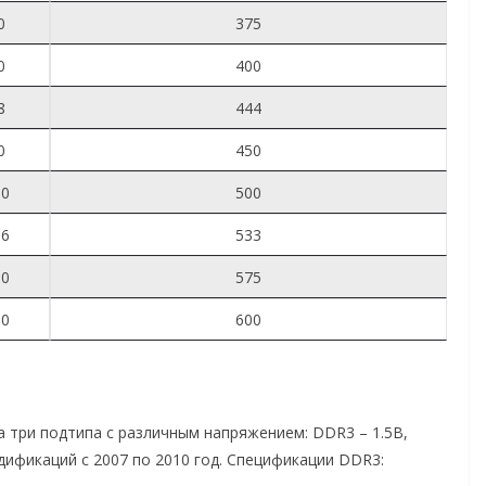
0
375
0
400
8
444
0
450
00
500
66
533
50
575
00
600
а три подтипа с различным напряжением: DDR3 – 1.5В,
дификаций с 2007 по 2010 год. Спецификации DDR3: