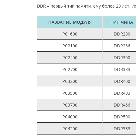
DDR
– первый тип памяти, ему более 20 лет. 
НАЗВАНИЕ МОДУЛЯ
ТИП ЧИПА
PC1600
DDR200
PC2100
DDR266
PC2400
DDR300
PC2700
DDR333
PC3200
DDR400
PC3500
DDR433
PC3700
DDR466
PC4000
DDR500
PC4200
DDR533