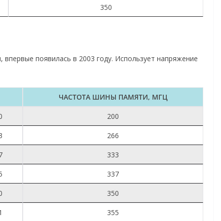
350
 впервые появилась в 2003 году. Использует напряжение
ЧАСТОТА ШИНЫ ПАМЯТИ, МГЦ
0
200
3
266
7
333
5
337
0
350
1
355