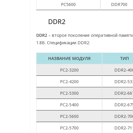
PC5600
DDR700
DDR2
DDR2
– второе поколение оперативной памяти,
1.8В. Спецификации DDR2:
НАЗВАНИЕ МОДУЛЯ
ТИП
PC2‑3200
DDR2‑40
PC2‑4200
DDR2‑53
PC2‑5300
DDR2‑66
PC2‑5400
DDR2‑67
PC2‑5600
DDR2‑70
PC2‑5700
DDR2‑71