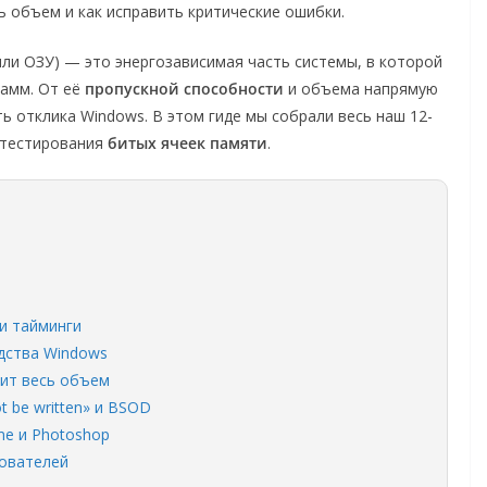
ь объем и как исправить критические ошибки.
ли ОЗУ) — это энергозависимая часть системы, в которой
рамм. От её
пропускной способности
и объема напрямую
ть отклика Windows. В этом гиде мы собрали весь наш 12-
о тестирования
битых ячеек памяти
.
и тайминги
дства Windows
дит весь объем
t be written» и BSOD
me и Photoshop
зователей