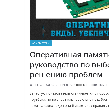
о
м
у
КОМПЬЮТЕРЫ
Оперативная память
руководство по выб
решению проблем
24.11.2018
Айтишник
9973 просмотров
коммент
Зачастую пользователь сталкивается с подбо
ноутбука, но не знает как правильно подобрат
память, каких видов они бывают, как правиль