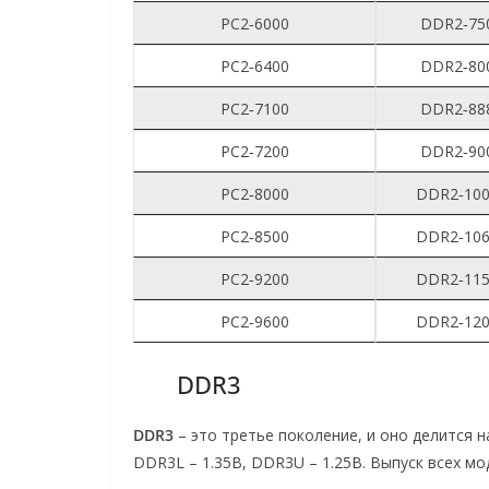
PC2‑6000
DDR2‑75
PC2‑6400
DDR2‑80
PC2‑7100
DDR2‑88
PC2‑7200
DDR2‑90
PC2‑8000
DDR2‑10
PC2‑8500
DDR2‑10
PC2‑9200
DDR2‑11
PC2‑9600
DDR2‑12
DDR3
DDR3
– это третье поколение, и оно делится н
DDR3L – 1.35В, DDR3U – 1.25В. Выпуск всех мо