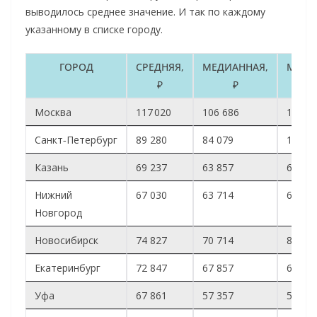
выводилось среднее значение. И так по каждому
указанному в списке городу.
ГОРОД
СРЕДНЯЯ,
МЕДИАННАЯ,
МОДА
₽
₽
Москва
117 020
106 686
100 00
Санкт‑Петербург
89 280
84 079
100 0
Казань
69 237
63 857
64 00
Нижний
67 030
63 714
68 00
Новгород
Новосибирск
74 827
70 714
80 00
Екатеринбург
72 847
67 857
60 00
Уфа
67 861
57 357
50 00