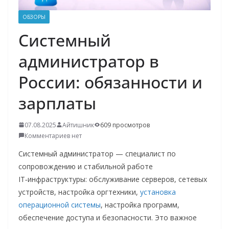
о
ОБЗОРЫ
м
Системный
у
администратор в
России: обязанности и
зарплаты
07.08.2025
Айтишник
609 просмотров
Комментариев нет
Системный администратор — специалист по
сопровождению и стабильной работе
IT‑инфраструктуры: обслуживание серверов, сетевых
устройств, настройка оргтехники,
установка
операционной системы
, настройка программ,
обеспечение доступа и безопасности. Это важное