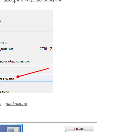
я
–
Альбомная