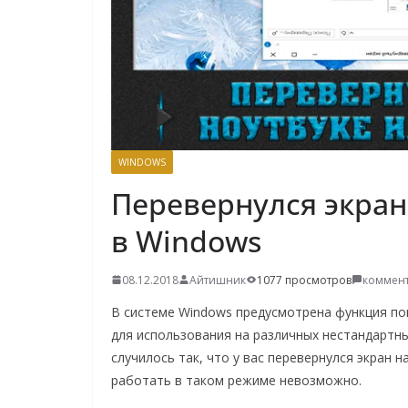
о
м
у
WINDOWS
Перевернулся экран
в Windows
08.12.2018
Айтишник
1077 просмотров
коммент
В системе Windows предусмотрена функция пов
для использования на различных нестандартны
случилось так, что у вас перевернулся экран 
работать в таком режиме невозможно.