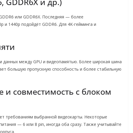
, GDDR6X и др.)
 GDDR6 или GDDR6X. Последняя — более
0p и 1440p подойдёт GDDR6. Для 4K-гейминга и
мяти
чи данных между GPU и видеопамятью. Более широкая шина
вает большую пропускную способность и более стабильную
е и совместимость с блоком
ует требованиям выбранной видеокарты. Некоторые
тания — 6 или 8 pin, иногда оба сразу. Также учитывайте
орпуса.