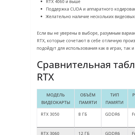
RTX 4060 и выше
Поддержка CUDA и аппаратного кодирова
Желательно наличие нескольких видеовыхо
Если вы не уверены в выборе, разумным вариа
RTX, которые сочетают в себе отличную прои
подойдут для использования как в играх, так и
Сравнительная табл
RTX
МОДЕЛЬ
ОБЪЁМ
ТИП
ВИДЕОКАРТЫ
ПАМЯТИ
ПАМЯТИ
RTX 3050
8 ГБ
GDDR6
F
RTX 3060
12 ГБ
GDDR6
F