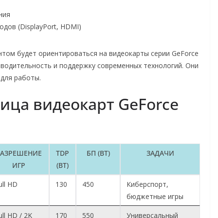
ния
дов (DisplayPort, HDMI)
нтом будет ориентироваться на видеокарты серии GeForce
зводительность и поддержку современных технологий. Они
 для работы.
ица видеокарт GeForce
РАЗРЕШЕНИЕ
TDP
БП (ВТ)
ЗАДАЧИ
ИГР
(ВТ)
ull HD
130
450
Киберспорт,
бюджетные игры
ull HD / 2K
170
550
Универсальный