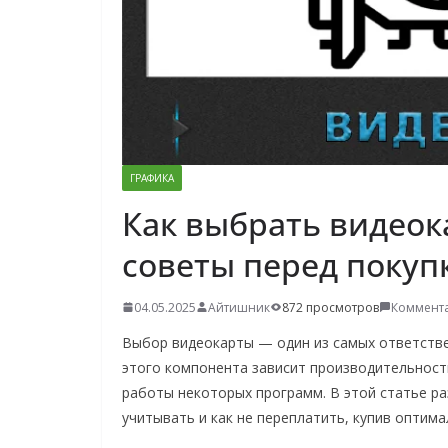
о
м
у
ГРАФИКА
Как выбрать видеока
советы перед покуп
04.05.2025
Айтишник
872 просмотров
Коммента
Выбор видеокарты — один из самых ответств
этого компонента зависит производительность
работы некоторых программ. В этой статье ра
учитывать и как не переплатить, купив оптима