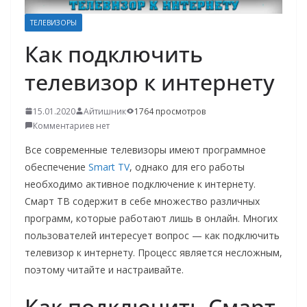
о
ТЕЛЕВИЗОРЫ
м
Как подключить
у
телевизор к интернету
15.01.2020
Айтишник
1764 просмотров
Комментариев нет
Все современные телевизоры имеют программное
обеспечение
Smart TV
, однако для его работы
необходимо активное подключение к интернету.
Смарт ТВ содержит в себе множество различных
программ, которые работают лишь в онлайн. Многих
пользователей интересует вопрос — как подключить
телевизор к интернету. Процесс является несложным,
поэтому читайте и настраивайте.
Как подключить Смарт