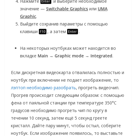
Нажмите
и выберите необходимое
Enter
значение —
Switchable Graphics
или
UMA
Graphic
.
Выйдите сохранив параметры с помощью
клавиши
, а затем
.
F10
Enter
На некоторых ноутбуках может находится во
вкладке
Main
→
Graphic mode
→
Integrated
.
Если дискретная видеокарта отвалилась полностью и
ноутбук при включении не подает изображение, то
лэптоп необходимо разобрать
, прогреть видеочип.
Прогрев происходит следующим образом: с помощью
фена от паяльной станции при температуре 350°C
градусов необходимо прогреть чип по кругу в
течении 10 секунд, затем ещё 5 секунд греете
кристалл. Дайте пару минут, чтобы остыл, соберите
ноутбук. Если изображение появилось, то выставьте