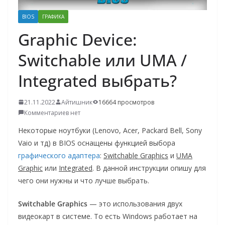
о
BIOS
ГРАФИКА
м
Graphic Device:
у
Switchable или UMA /
Integrated выбрать?
21.11.2022
Айтишник
16664 просмотров
Комментариев нет
Некоторые ноутбуки (Lenovo, Acer, Packard Bell, Sony
Vaio и тд) в BIOS оснащены функцией выбора
графического адаптера
:
Switchable Graphics
и
UMA
Graphic
или
Integrated
. В данной инструкции опишу для
чего они нужны и что лучше выбрать.
Switchable Graphics
— это использования двух
видеокарт в системе. То есть Windows работает на