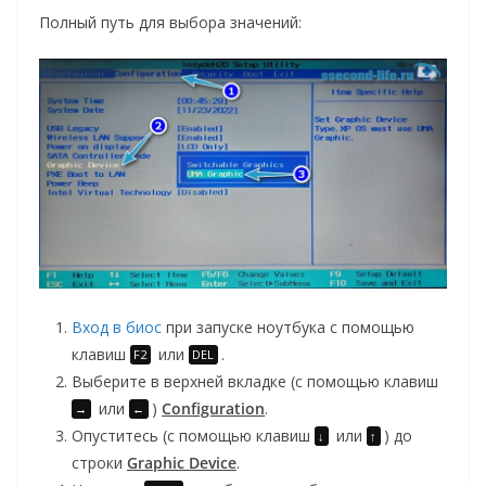
Полный путь для выбора значений:
Вход в биос
при запуске ноутбука с помощью
клавиш
или
.
F2
DEL
Выберите в верхней вкладке (с помощью клавиш
или
)
Configuration
.
→
←
Опуститесь (с помощью клавиш
или
) до
↓
↑
строки
Graphic Device
.