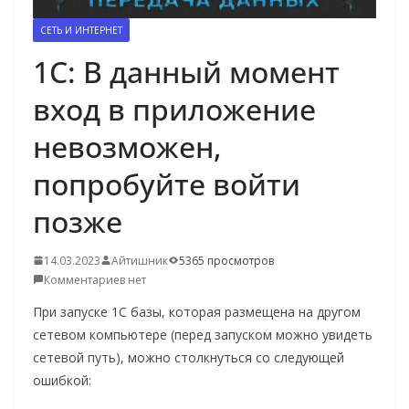
о
СЕТЬ И ИНТЕРНЕТ
м
1С: В данный момент
у
вход в приложение
невозможен,
попробуйте войти
позже
14.03.2023
Айтишник
5365 просмотров
Комментариев нет
При запуске 1С базы, которая размещена на другом
сетевом компьютере (перед запуском можно увидеть
сетевой путь), можно столкнуться со следующей
ошибкой: