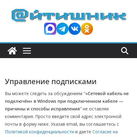
П
е
р
е
й
т
и
к
с
Управление подписками
о
д
Вы можете следить за обсуждением "
«Сетевой кабель не
е
подключён» в Windows при подключенном кабеле —
р
причины и способы исправления
" не оставляя
ж
комментария. Просто введите свой адрес электронной
и
почты в форму ниже. Указав email, вы соглашаетесь с
Политикой конфиденциальности
и даете
Согласие на
м