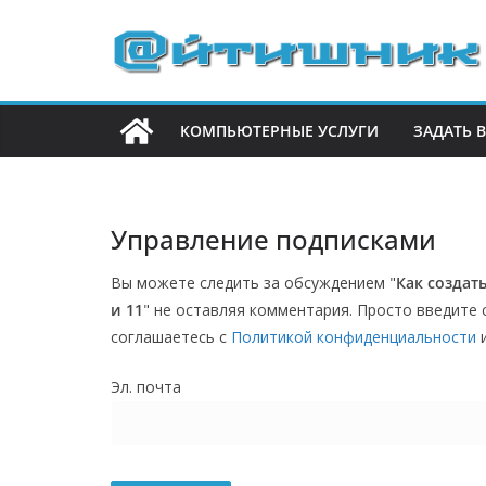
П
е
р
е
КОМПЬЮТЕРНЫЕ УСЛУГИ
ЗАДАТЬ 
й
т
и
к
Управление подписками
с
Вы можете следить за обсуждением "
Как создат
о
и 11
" не оставляя комментария. Просто введите 
д
соглашаетесь с
Политикой конфиденциальности
и
е
р
Эл. почта
ж
и
м