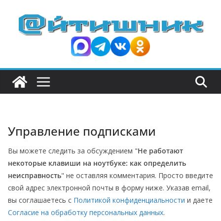
П
е
р
е
й
т
и
к
с
Управление подписками
о
д
Вы можете следить за обсуждением "
Не работают
е
некоторые клавиши на ноутбуке: как определить
р
неисправность
" не оставляя комментария. Просто введите
ж
свой адрес электронной почты в форму ниже. Указав email,
и
вы соглашаетесь с
Политикой конфиденциальности
и даете
Согласие на обработку персональных данных
.
м