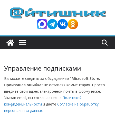
П
е
р
е
й
т
и
к
с
Управление подписками
о
д
Вы можете следить за обсуждением "
Microsoft Store:
е
Произошла ошибка
" не оставляя комментария. Просто
р
введите свой адрес электронной почты в форму ниже.
ж
Указав email, вы соглашаетесь с
Политикой
и
конфиденциальности
и даете
Согласие на обработку
персональных данных
.
м