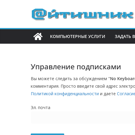
П
е
р
е
КОМПЬЮТЕРНЫЕ УСЛУГИ
ЗАДАТЬ 
й
т
и
к
Управление подписками
с
Вы можете следить за обсуждением "
No Keyboar
о
комментария. Просто введите свой адрес электро
д
Политикой конфиденциальности
и даете
Согласи
е
р
Эл. почта
ж
и
м