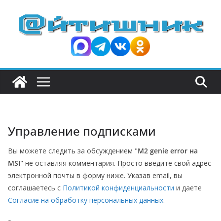
П
е
р
е
й
т
и
к
с
Управление подписками
о
д
Вы можете следить за обсуждением "
M2 genie error на
е
MSI
" не оставляя комментария. Просто введите свой адрес
р
электронной почты в форму ниже. Указав email, вы
ж
соглашаетесь с
Политикой конфиденциальности
и даете
и
Согласие на обработку персональных данных
.
м