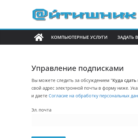
П
е
р
е
КОМПЬЮТЕРНЫЕ УСЛУГИ
ЗАДАТЬ 
й
т
и
к
Управление подписками
с
Вы можете следить за обсуждением "
Куда сдать
о
свой адрес электронной почты в форму ниже. Ука
д
и даете
Согласие на обработку персональных да
е
р
Эл. почта
ж
и
м