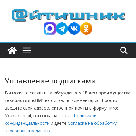
П
е
р
е
й
т
и
к
с
Управление подписками
о
д
Вы можете следить за обсуждением "
В чем преимущества
е
технологии eSIM
" не оставляя комментария. Просто
р
введите свой адрес электронной почты в форму ниже.
ж
Указав email, вы соглашаетесь с
Политикой
и
конфиденциальности
и даете
Согласие на обработку
персональных данных
.
м