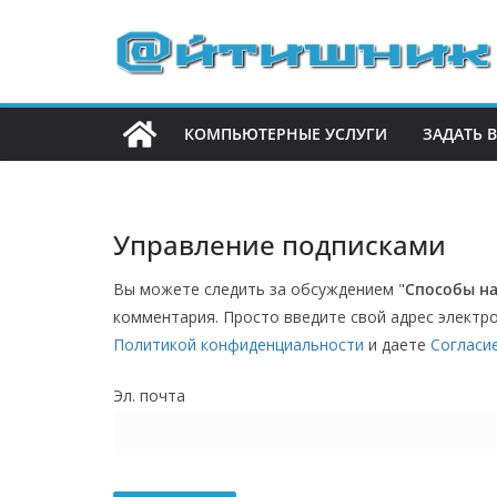
П
е
р
е
КОМПЬЮТЕРНЫЕ УСЛУГИ
ЗАДАТЬ 
й
т
и
к
Управление подписками
с
Вы можете следить за обсуждением "
Способы на
о
комментария. Просто введите свой адрес электро
д
Политикой конфиденциальности
и даете
Согласи
е
р
Эл. почта
ж
и
м