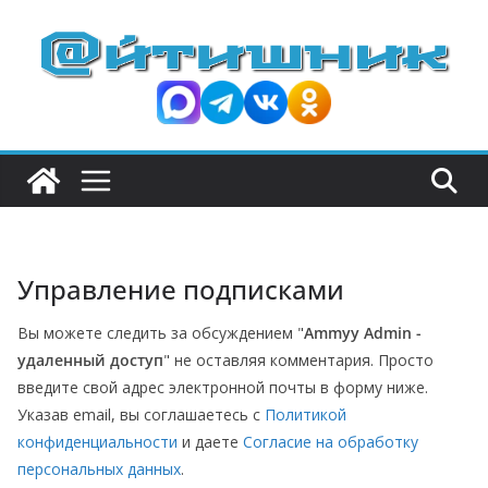
П
е
р
е
й
т
и
к
с
Управление подписками
о
д
Вы можете следить за обсуждением "
Ammyy Admin -
е
удаленный доступ
" не оставляя комментария. Просто
р
введите свой адрес электронной почты в форму ниже.
ж
Указав email, вы соглашаетесь с
Политикой
и
конфиденциальности
и даете
Согласие на обработку
персональных данных
.
м