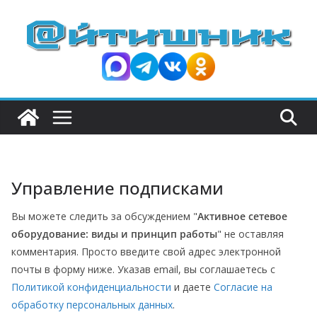
П
е
р
е
й
т
и
к
с
Управление подписками
о
д
Вы можете следить за обсуждением "
Активное сетевое
е
оборудование: виды и принцип работы
" не оставляя
р
комментария. Просто введите свой адрес электронной
ж
почты в форму ниже. Указав email, вы соглашаетесь с
и
Политикой конфиденциальности
и даете
Согласие на
обработку персональных данных
.
м