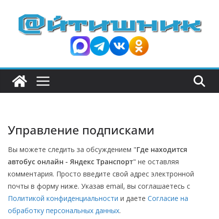
П
е
р
е
й
т
и
к
с
Управление подписками
о
д
Вы можете следить за обсуждением "
Где находится
е
автобус онлайн - Яндекс Транспорт
" не оставляя
р
комментария. Просто введите свой адрес электронной
ж
почты в форму ниже. Указав email, вы соглашаетесь с
и
Политикой конфиденциальности
и даете
Согласие на
обработку персональных данных
.
м