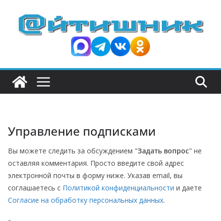
П
е
р
е
й
т
и
к
с
Управление подписками
о
д
Вы можете следить за обсуждением "
Задать вопрос
" не
е
оставляя комментария. Просто введите свой адрес
р
электронной почты в форму ниже. Указав email, вы
ж
соглашаетесь с
Политикой конфиденциальности
и даете
и
Согласие на обработку персональных данных
.
м