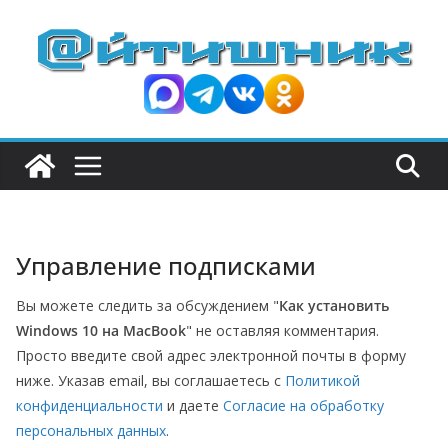
П
е
р
е
й
т
и
к
с
Управление подписками
о
д
Вы можете следить за обсуждением "
Как установить
е
Windows 10 на MacBook
" не оставляя комментария.
р
Просто введите свой адрес электронной почты в форму
ж
ниже. Указав email, вы соглашаетесь с
Политикой
и
конфиденциальности
и даете
Согласие на обработку
персональных данных
.
м