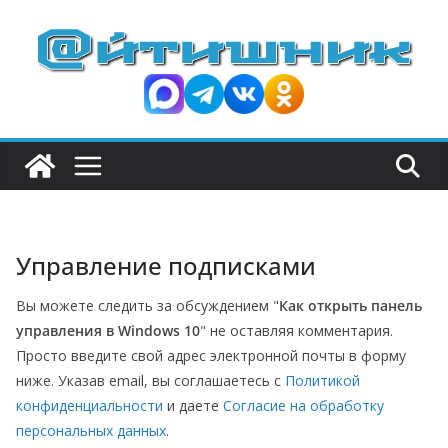
П
е
р
е
й
т
и
к
с
Управление подписками
о
д
Вы можете следить за обсуждением "
Как открыть панель
е
управления в Windows 10
" не оставляя комментария.
р
Просто введите свой адрес электронной почты в форму
ж
ниже. Указав email, вы соглашаетесь с
Политикой
и
конфиденциальности
и даете
Согласие на обработку
персональных данных
.
м