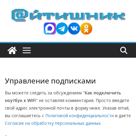
П
е
р
е
й
т
и
к
с
Управление подписками
о
д
Вы можете следить за обсуждением "
Как подключить
е
ноутбук к WiFi
" не оставляя комментария. Просто введите
р
свой адрес электронной почты в форму ниже. Указав email,
ж
вы соглашаетесь с
Политикой конфиденциальности
и даете
и
Согласие на обработку персональных данных
.
м